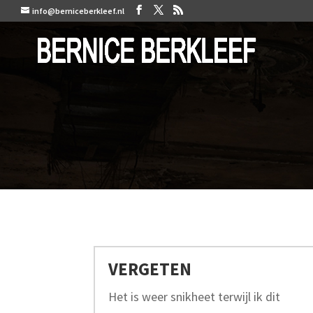
info@berniceberkleef.nl
VERGETEN
Het is weer snikheet terwijl ik dit